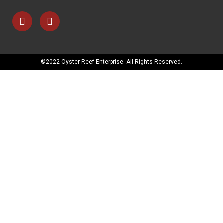
©2022 Oyster Reef Enterprise. All Rights Reserved.
TIRAM SG. MERBOK
LOT 7112, Kg. Sungai Batu Besi,
Mukim Bujang,
08100 Bedong,
Kedah Tel:
012-648-0004